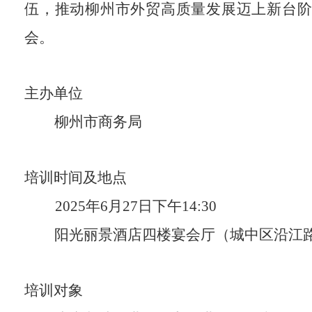
伍，推动柳州市外贸高质量发展迈上新台
会。
主办单位
柳州市商务局
培训时间及地点
202
5
年
6
月
2
7
日下午
14:30
阳光丽景酒店四楼宴会厅
（
城中区沿江
培训
对象