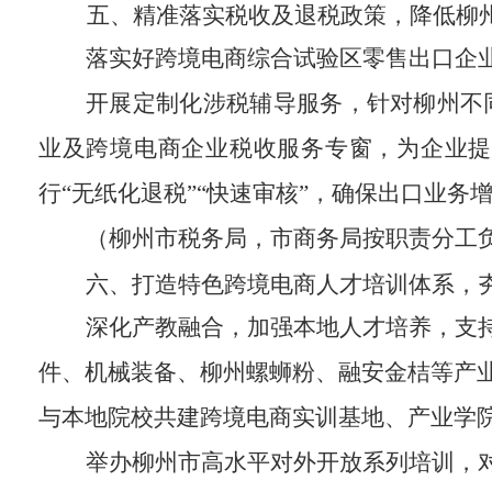
五、精准落实税收及退税政策，降低柳州
落实好跨境电商综合试验区零售出口企
开展定制化涉税辅导服务，针对柳州不
业及跨境电商企业税收服务专窗，为企业提
行
“
无纸化退税
”“
快速审核
”
，确保出口业务
（
柳州市税务局
，
市商务局按职责分工
六、打造特色跨境电商人才培训体系，
深化产教融合
，加强
本地人才培养，支
件
、机械
装备
、
柳州
螺蛳粉
、融安金桔
等产
与本地院校共建跨境电商实训基地、产业学
举办柳州市高水平
对
外开放系列培训，