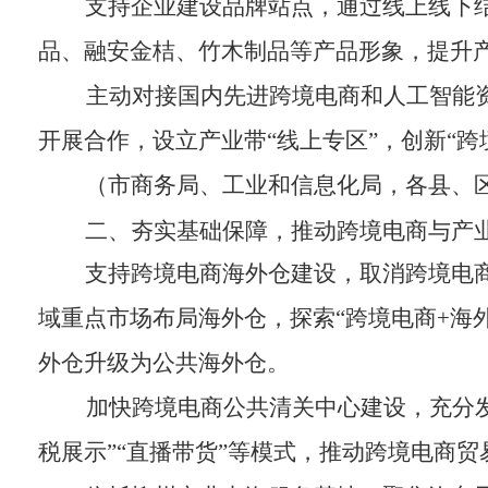
支持企业建设品牌站点，通过线上线下
品、融安金桔、竹木制品等
产品
形象，提升
主动对接
国内
先进跨境电商和人工智能
开展合作，设立产业带
“
线上专区
”
，创新
“
跨
（市商务局、工业和信息化局，各县、
二、夯实基础保障，推动跨境电商与产
支持跨境电商海外仓建设，取消跨境电
域
重点市场布局海外仓，探索
“
跨境电商
+
海
外仓升级为公共海外仓。
加快跨境电商公共清关中心建设，
充分
税展示
”“
直播带货
”
等
模式，推动跨境电商贸