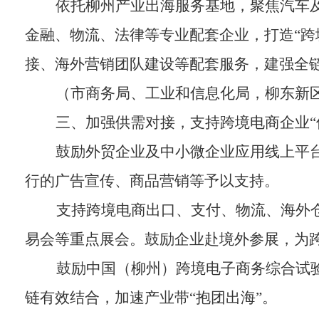
依托
柳州产业出海服务基地，聚焦汽车
金融、物流、法律等专业配套企业，打造
“
跨
接、海外营销团队建设等配套服务，建强
全
（
市商务局、工业和信息化局
，
柳东新
三、加强供需对接，支持跨境电商企业“
鼓励外贸企业及中小微企业应用线上平
行的广告宣传、商品营销等
予以
支持。
支持跨境电商出口、支付、物流、海外
易会等重点展会。鼓励企业赴境外参展，为
鼓励
中国（柳州）跨境电子商务综合试
链有效结合，加速产业带
“
抱团出海
”
。