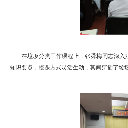
在
垃圾分类
工作课程上，
张舜梅
同志
深入
知识要点，授课方式灵活生动，其间穿插了垃