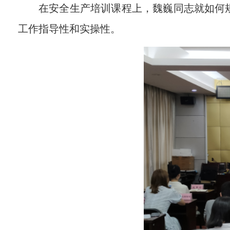
在
安全生产
培训课程上
，魏巍
同志
就如何
工作指导性和实操性。