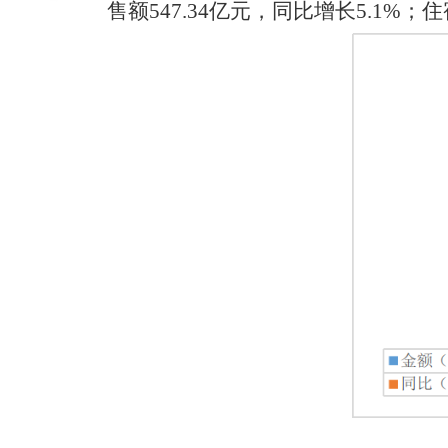
售额
547.34
亿元，
同比
增长
5.1%
；
住