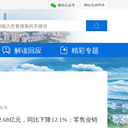
微信公众号
网站支持IPv6
解读回应
精彩专题
商务局
2.68
亿元，
同比
下降
12.1%
；
零售业
销