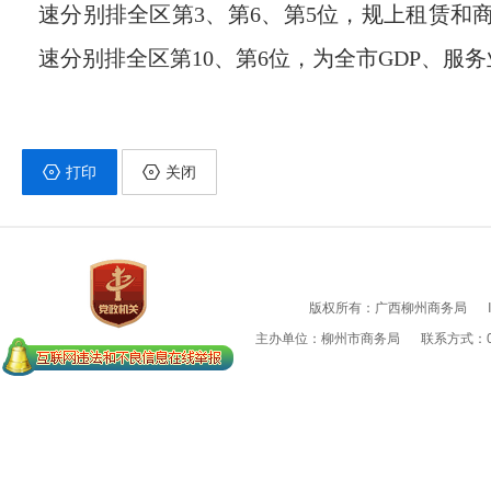
速分别排全区第
3
、第
6
、第
5
位，规上租赁和
速分别排全区第
10
、第
6
位，为全市
GDP
、服务
打印
关闭
版权所有：广西柳州商务局
主办单位：柳州市商务局
联系方式：07