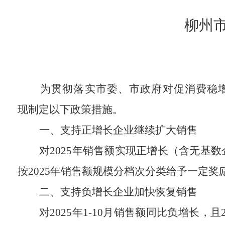
柳州市
为贯彻落实
市委、市政府对促消费稳
现制定以下政策措施。
一、
支持正增长企业继续扩大销售
对
202
5
年
销售额
实现正增长
（含无基数
按
2025
年销售额规模分档次分类
给予
一定
奖
二、支持负增长企业加快恢复销售
对
2025
年
1-10
月销售额同比负增长，且