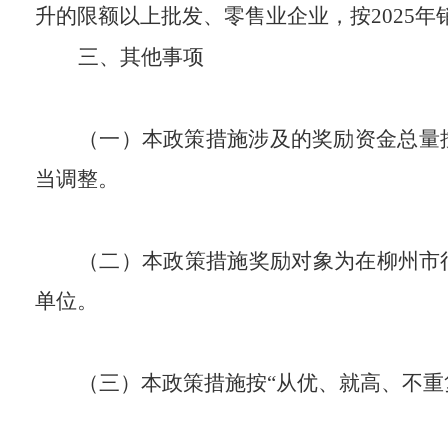
升的
限额以上
批发、零售
业
企业
，按
2025
年
三
、
其他事项
（
一
）本政策措施涉及的
奖励
资金总量
当调整。
（
二
）本政策措施
奖励对象为
在柳州市
单位。
（三）本政策措施
按“从优、就高、不重